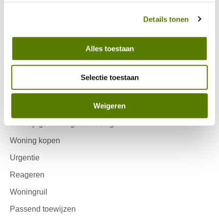
persoonsgegevens omgaan. 
Jaarlijkse huurverhoging
Details tonen
Zonnepanelen
Huurovereenkomst
Alles toestaan
Leefbaarheid
Selectie toestaan
Ik zoek
Weigeren
Inschrijven Wooniezie
Voorlopige woningaanbieding
Woning kopen
Urgentie
Reageren
Woningruil
Passend toewijzen