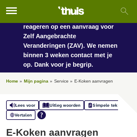
In de vakantieperiode kan het
Ga naar Hoofd
Sl
Naar de homepage
langer duren voordat we
reageren op een aanvraag voor
Zelf Aangebrachte
Veranderingen (ZAV). We nemen
Naar hoofdinhoud
Naar hoofdnavigatiemenu
Naar zoeken
binnen 3 weken contact met je
op. Dank voor je begrip.
Home
Mijn pagina
Service
E-Koken aanvragen
Lees voor
Uitleg woorden
Simpele tekst
Vertalen
E-Koken aanvragen